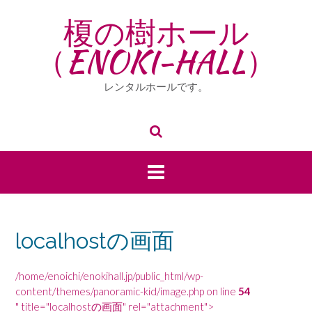
Skip
榎の樹ホール
to
content
（ENOKI-HALL）
レンタルホールです。
localhostの画面
/home/enoichi/enokihall.jp/public_html/wp-
content/themes/panoramic-kid/image.php on line
54
" title="localhostの画面" rel="attachment">