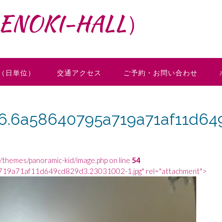
NOKI-HALL）
（日単位）
交通アクセス
ご予約・お問い合わせ
6.6a58640795a719a71af11d64
t/themes/panoramic-kid/image.php on line
54
19a71af11d649cd829d3.23031002-1.jpg" rel="attachment">