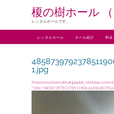
Skip
榎の樹ホール （E
to
content
レンタルホールです。
レンタルホール
ホール紹介
料金
485873979237851190
1.jpg
/home/enoichi/enokihall.jp/public_html/wp-conten
" title="4858739792378511906.6a58640795a7