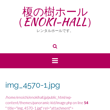
Skip
榎の樹ホール
to
content
（ENOKI-HALL）
レンタルホールです。
img_4570-1.jpg
/home/enoichi/enokihall.jp/public_html/wp-
content/themes/panoramic-kid/image.php on line
54
" title="img_4570-1.jpg" rel="attachment">