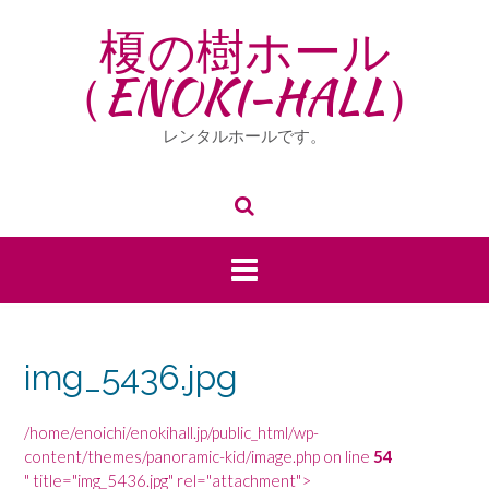
Skip
榎の樹ホール
to
content
（ENOKI-HALL）
レンタルホールです。
img_5436.jpg
/home/enoichi/enokihall.jp/public_html/wp-
content/themes/panoramic-kid/image.php on line
54
" title="img_5436.jpg" rel="attachment">