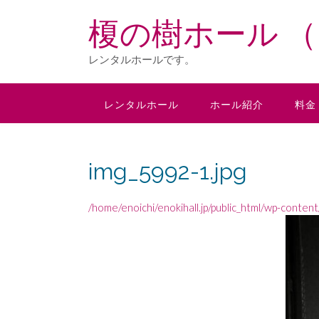
Skip
榎の樹ホール （E
to
content
レンタルホールです。
レンタルホール
ホール紹介
料金
img_5992-1.jpg
/home/enoichi/enokihall.jp/public_html/wp-conten