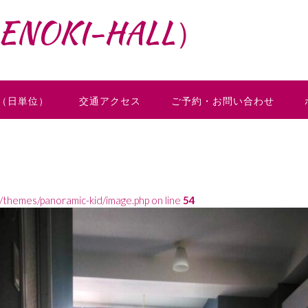
NOKI-HALL）
（日単位）
交通アクセス
ご予約・お問い合わせ
t/themes/panoramic-kid/image.php on line
54