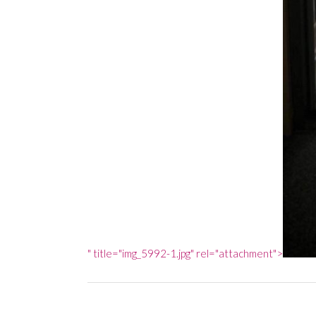
" title="img_5992-1.jpg" rel="attachment">