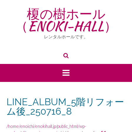
Skip
榎の樹ホール
to
content
（ENOKI-HALL）
レンタルホールです。
LINE_ALBUM_5階リフォー
ム後_250716_8
/home/enoichi/enokihall.jp/public_html/wp-