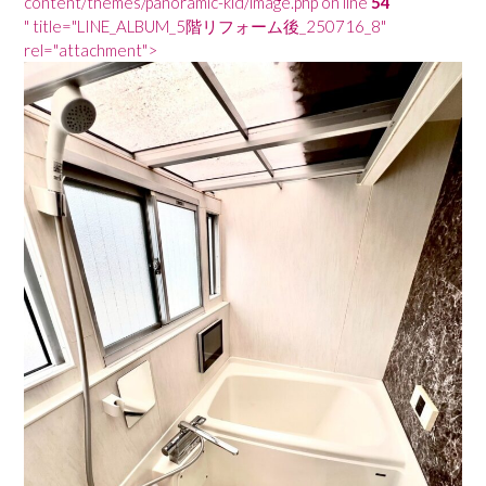
content/themes/panoramic-kid/image.php on line
54
" title="LINE_ALBUM_5階リフォーム後_250716_8"
rel="attachment">