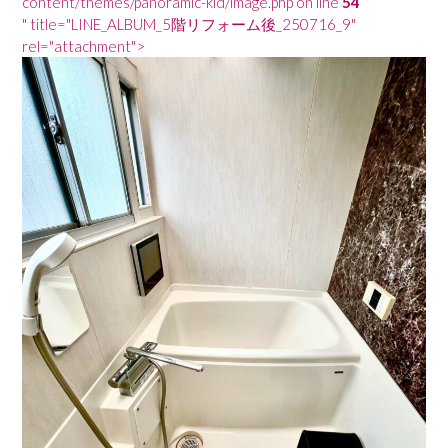
content/themes/panoramic-kid/image.php on line
54
" title="LINE_ALBUM_5階リフォーム後_250716_9"
rel="attachment">