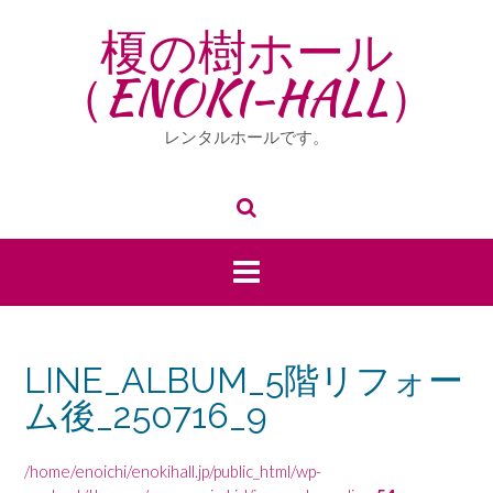
Skip
榎の樹ホール
to
content
（ENOKI-HALL）
レンタルホールです。
LINE_ALBUM_5階リフォー
ム後_250716_9
/home/enoichi/enokihall.jp/public_html/wp-