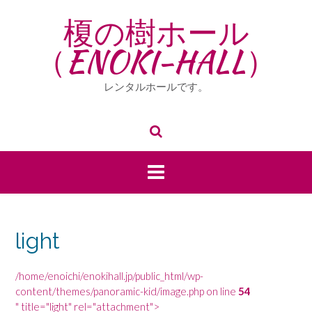
Skip
榎の樹ホール
to
content
（ENOKI-HALL）
レンタルホールです。
light
/home/enoichi/enokihall.jp/public_html/wp-
content/themes/panoramic-kid/image.php on line
54
" title="light" rel="attachment">