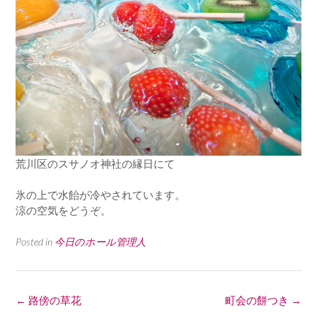
荒川区のスサノオ神社の縁日にて
氷の上で水飴が冷やされています。
涼の空気をどうぞ。
Posted in
今日のホール管理人
Post
←
路傍の草花
町会の餅つき
→
navigation