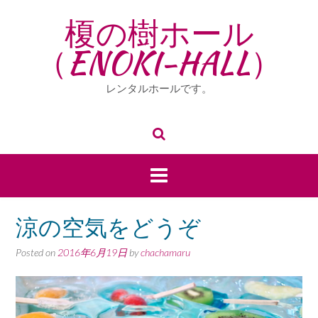
Skip
榎の樹ホール
to
content
（ENOKI-HALL）
レンタルホールです。
涼の空気をどうぞ
Posted on
2016年6月19日
by
chachamaru